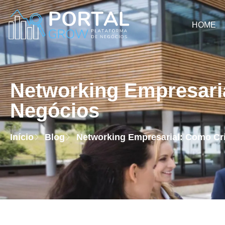
HOME
Networking Empresari
Negócios
Início
Blog
Networking Empresarial: Como C