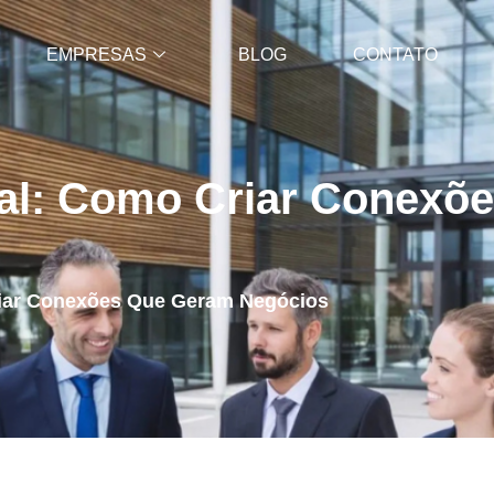
EMPRESAS
BLOG
CONTATO
al: Como Criar Conexõ
riar Conexões Que Geram Negócios