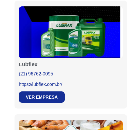
Lubflex
(21) 96762-0095
https://lubflex.com.br/
VER EMPRESA