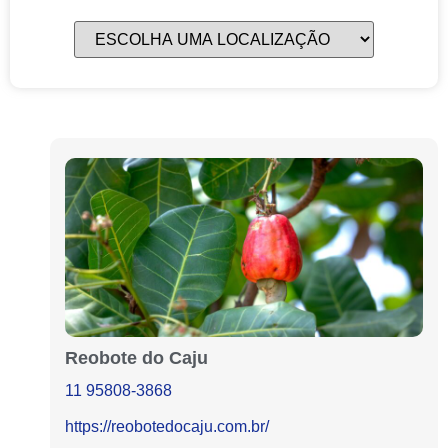
Reobote do Caju
11 95808-3868
https://reobotedocaju.com.br/