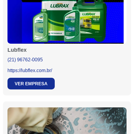
Lubflex
(21) 96762-0095
https://lubflex.com.br/
VER EMPRESA