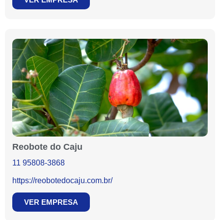
Reobote do Caju
11 95808-3868
https://reobotedocaju.com.br/
VER EMPRESA