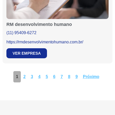
RM desenvolvimento humano
(11) 95409-6272
https://rmdesenvolvimentohumano.com.br/
VER EMPRESA
1
2
3
4
5
6
7
8
9
Próximo