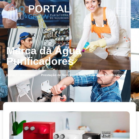
Marca da Água
Purificadores
Início
Empresas
Prestação de Serviços
Marca da Água Purificadores