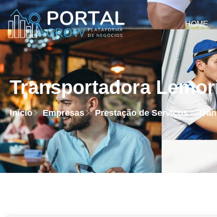
HOME
Transportadora Lemor
Início
Empresas
Prestação de Serviços
Tran