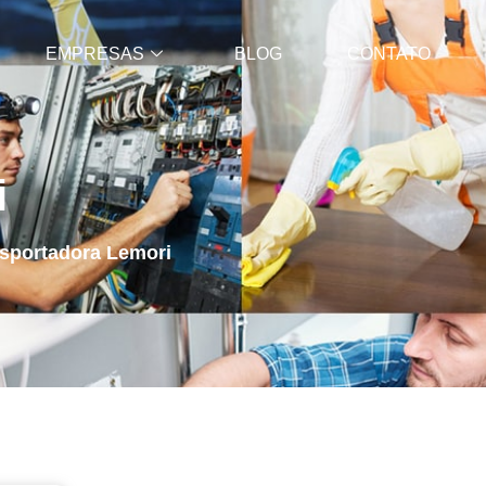
EMPRESAS
BLOG
CONTATO
i
sportadora Lemori