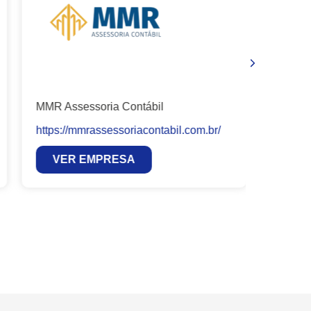
Turistand
https://t
VER
MMR Assessoria Contábil
https://mmrassessoriacontabil.com.br/
VER EMPRESA