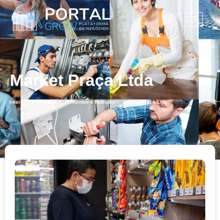
Market Praça Ltda
Início
Empresas
Alimentos e Nutrição
Market Praça Ltda