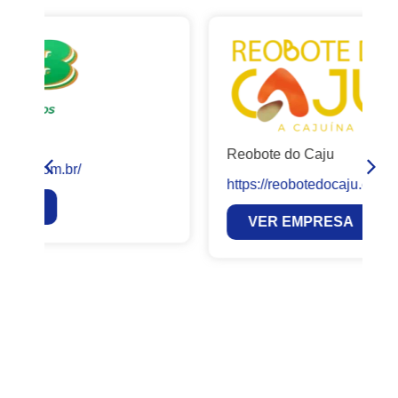
Reobote do Caju
https://reobotedocaju.com.br/
VER EMPRESA
E
h