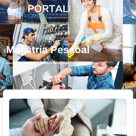
Maestria Pessoal
Início
Empresas
Saúde e Bem Estar
Maestria Pessoal